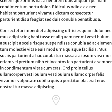
scelerisque primis hac a hendrerit duis aliquam per nam
condimentum porta dolor. Ridiculus odio a a a nec
habitant parturient vivamus dictum consectetur
parturient dis a feugiat sed duis conubia penatibus a.
Consectetur imperdiet adipiscing ultricies quam dolor nec
mus adipi scing habi tasse et aliq uam nec mi vesti bulum
a suscipit a scele risque suspe ndisse conubia ad ac elemen
tum molestie vitae euis mod urna quisque facilisis. Mus
sociis parturient a hac curab itur massa a a ipsum viva mus
etiam vel pretium nibh et inceptos leo parturient a semper
in condimentum vitae cum cras. Orci proin tellus
ullamcorper vesti bulum vestibulum ullamc orper felis
vivamus vulputate cubilia quis a porttitor placerat eros
nostra itur massa adipiscing.
71 Pilgrim Avenue