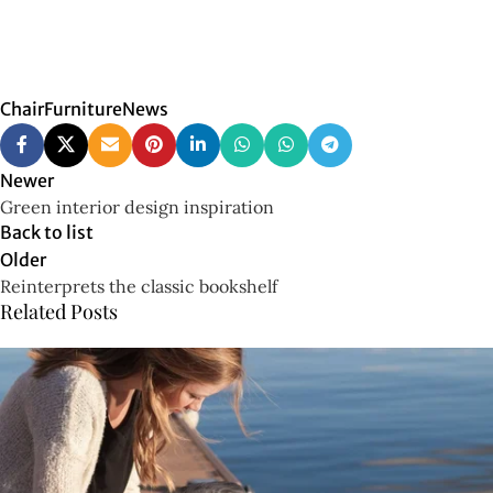
Chevy Chase,
MD 20815
Chair
Furniture
News
Newer
Green interior design inspiration
Back to list
Older
Reinterprets the classic bookshelf
Related Posts